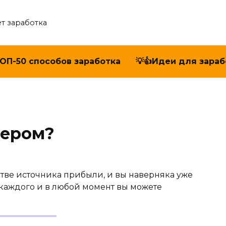
т заработка
ТОП-50 способов заработка
💡👍Идеи для зараб
сером?
стве источника прибыли, и вы наверняка уже
ля каждого и в любой момент вы можете