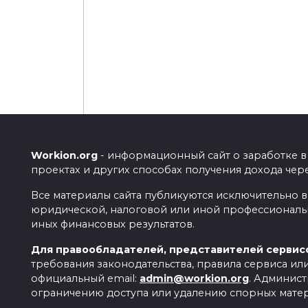
СПОСОБЫ ЗАРАБОТКА
Workion.org
- информационный сайт о заработке в
проектах и других способах получения дохода чер
Все материалы сайта публикуются исключительно 
Заработок на кэшб
юридической, налоговой или иной профессионально
иных финансовых результатов.
интернете — покуп
Для правообладателей, представителей сервисо
требования законодательства, правила сервиса ил
0
официальный email:
admin@workion.org
. Админис
Одни люди уверенны, что кэшбэк – эт
ограничению доступа или удалению спорных мате