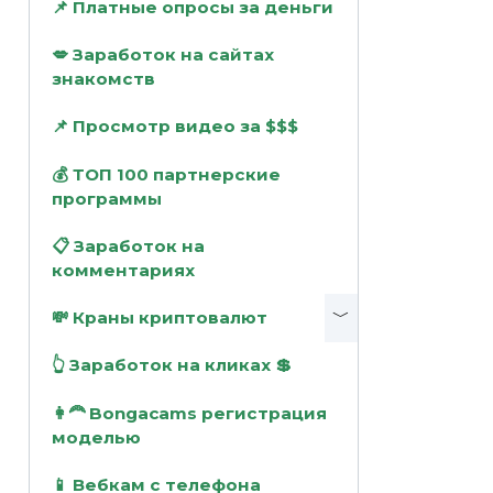
📌 Платные опросы за деньги
💋 Заработок на сайтах
знакомств
📌 Просмотр видео за $$$
💰 ТОП 100 партнерские
программы
📋 Заработок на
комментариях
💸 Краны криптовалют
👆 Заработок на кликах 💲
👩‍🦰 Bongacams регистрация
моделью
📱 Вебкам с телефона