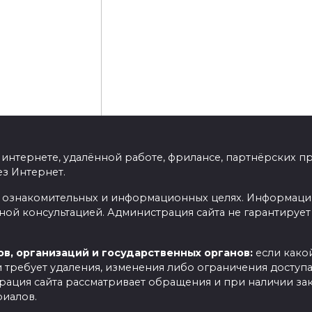
 интернете, удалённой работе, фрилансе, партнёрских п
ез Интернет.
в ознакомительных и информационных целях. Информация
эк-сервисах в
й консультацией. Администрация сайта не гарантирует 
ки, чеки, карты
в, организаций и государственных органов:
если какой
и требует удаления, изменения либо ограничения доступа
трация сайта рассматривает обращения и при наличии з
о новый развод от маркетологов и даже не
риалов.