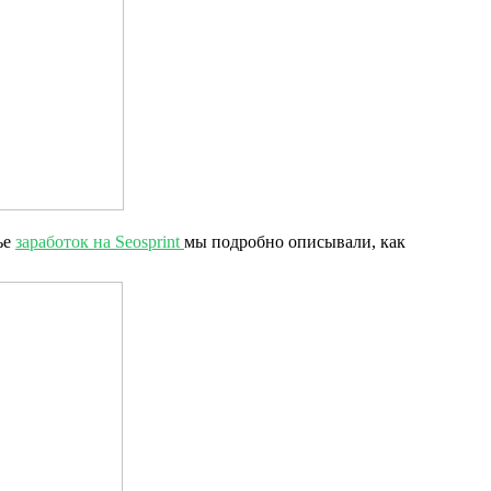
ье
заработок на Seosprint
мы подробно описывали, как